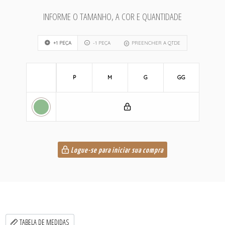
INFORME O TAMANHO, A COR E QUANTIDADE
+1 PEÇA
-1 PEÇA
PREENCHER A QTDE
P
M
G
GG
Logue-se para iniciar sua compra
TABELA DE MEDIDAS