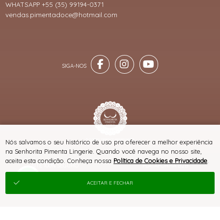
WHATSAPP +55 (35) 99194-0371
vendas.pimentadoce@hotmail.com
® TODOS DIREITOS RESERVADOS
Nós salvamos o seu histórico de uso pra oferecer a melhor experiência
na Senhorita Pimenta Lingerie. Quando você navega no nosso site,
aceita esta condição. Conheça nossa
Política de Cookies e Privacidade
.
SITE 100% SEGURO
PLATAFORMA B2B
ACEITAR E FECHAR