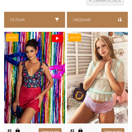
LIMPAR FILTROS
FILTRAR
ORDENAR
51% OFF
67% OFF
R$
R$
Logue-se para
Logue-se para