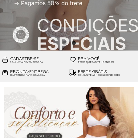
CADASTRE-SE
PRA VOCÊ
SEJA UMA REVENDEDORA
PEÇAS QUE SÃO TENDÊNCIAS!
PRONTA-ENTREGA
FRETE GRÁTIS
DA FÁBRICA PARA SUA LOJA
CONSULTE AS NOSSAS CONDIÇÕES