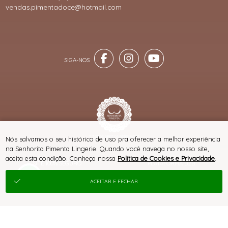
vendas.pimentadoce@hotmail.com
® TODOS DIREITOS RESERVADOS
Nós salvamos o seu histórico de uso pra oferecer a melhor experiência
na Senhorita Pimenta Lingerie. Quando você navega no nosso site,
aceita esta condição. Conheça nossa
Política de Cookies e Privacidade
.
SITE 100% SEGURO
PLATAFORMA B2B
ACEITAR E FECHAR