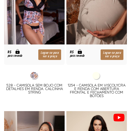
R$
R$
Logue-se para
Logue-se para
para revenda
para revenda
ver o preço
ver o preço
528 - CAMISOLA SEM BOJO COM
1254 - CAMISOLA EM VISCOLYCRA
DETALHES EM RENDA. CALCINHA
E RENDA COM ABERTURA
STRING
FRONTAL E FECHAMENTO COM
BOTÕES