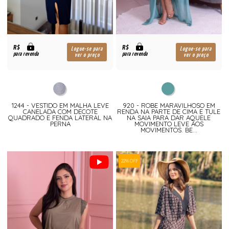
R$
R$
Logue-se para
Logue-se para
para revenda
para revenda
ver o preço
ver o preço
1244 - VESTIDO EM MALHA LEVE
920 - ROBE MARAVILHOSO EM
CANELADA COM DECOTE
RENDA NA PARTE DE CIMA E TULE
QUADRADO E FENDA LATERAL NA
NA SAIA PARA DAR AQUELE
PERNA
MOVIMENTO LEVE AOS
MOVIMENTOS. BE...
22% OFF