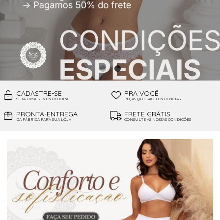
CADASTRE-SE
PRA VOCÊ
SEJA UMA REVENDEDORA
PEÇAS QUE SÃO TENDÊNCIAS!
PRONTA-ENTREGA
FRETE GRÁTIS
DA FÁBRICA PARA SUA LOJA
CONSULTE AS NOSSAS CONDIÇÕES