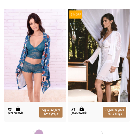
21% OFF
R$
R$
Logue-se para
Logue-se para
para revenda
para revenda
ver o preço
ver o preço