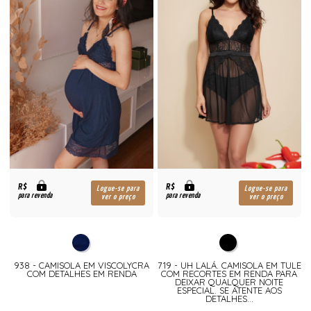
R$
R$
Logue-se para
Logue-se para
para revenda
para revenda
ver o preço
ver o preço
938 - CAMISOLA EM VISCOLYCRA
719 - UH LALÁ. CAMISOLA EM TULE
COM DETALHES EM RENDA
COM RECORTES EM RENDA PARA
DEIXAR QUALQUER NOITE
ESPECIAL. SE ATENTE AOS
DETALHES...