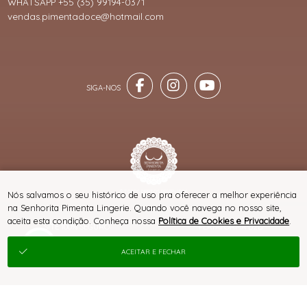
WHATSAPP +55 (35) 99194-0371
vendas.pimentadoce@hotmail.com
® TODOS DIREITOS RESERVADOS
Nós salvamos o seu histórico de uso pra oferecer a melhor experiência
na Senhorita Pimenta Lingerie. Quando você navega no nosso site,
aceita esta condição. Conheça nossa
Política de Cookies e Privacidade
.
SITE 100% SEGURO
PLATAFORMA B2B
ACEITAR E FECHAR