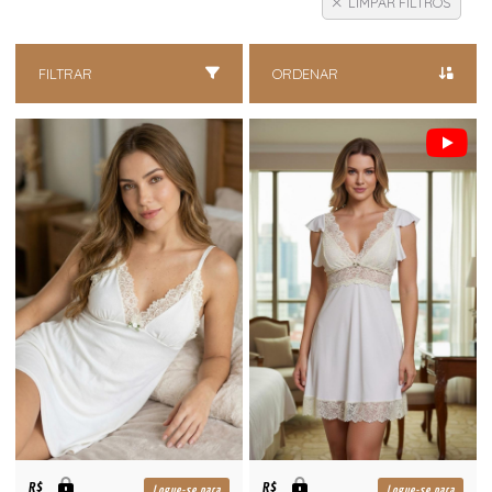
LIMPAR FILTROS
FILTRAR
ORDENAR
R$
R$
Logue-se para
Logue-se para