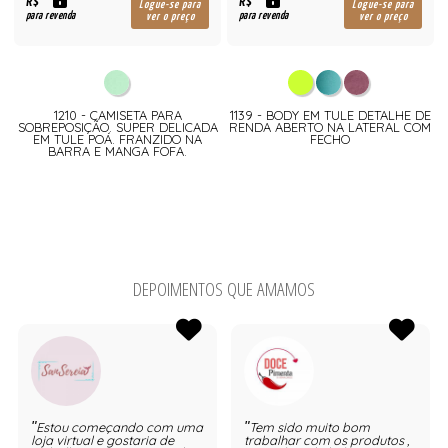
R$
R$
Logue-se para
Logue-se para
para revenda
para revenda
ver o preço
ver o preço
1210 - CAMISETA PARA
1139 - BODY EM TULE DETALHE DE
SOBREPOSIÇÃO. SUPER DELICADA
RENDA ABERTO NA LATERAL COM
EM TULE POÁ. FRANZIDO NA
FECHO
BARRA E MANGA FOFA.
DEPOIMENTOS QUE AMAMOS
Estou começando com uma
Tem sido muito bom
loja virtual e gostaria de
trabalhar com os produtos ,