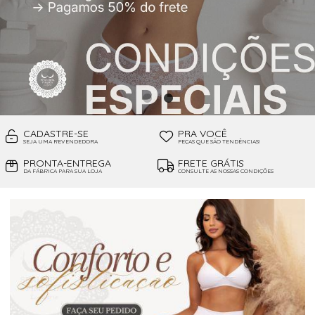
CADASTRE-SE
PRA VOCÊ
SEJA UMA REVENDEDORA
PEÇAS QUE SÃO TENDÊNCIAS!
PRONTA-ENTREGA
FRETE GRÁTIS
DA FÁBRICA PARA SUA LOJA
CONSULTE AS NOSSAS CONDIÇÕES