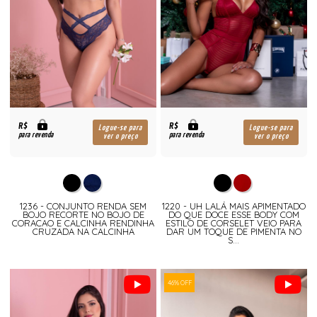
R$
R$
Logue-se para
Logue-se para
para revenda
para revenda
ver o preço
ver o preço
1236 - CONJUNTO RENDA SEM
1220 - UH LALÁ MAIS APIMENTADO
BOJO RECORTE NO BOJO DE
DO QUE DOCE ESSE BODY COM
CORACAO E CALCINHA RENDINHA
ESTILO DE CORSELET VEIO PARA
CRUZADA NA CALCINHA
DAR UM TOQUE DE PIMENTA NO
S...
46% OFF