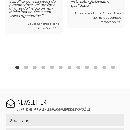
trabalhar com as peças da
visto além da beleza a
pimenta doce, irei divulgar
qualidade.
através do Instagram em
minha loja on-line e com
Adriana Geralda Da Cunha Alves
visitas agendadas.
Guimarães Cardoso
Barbacena/MG
Joyce Sanchez Rocha
Santo André/SP
NEWSLETTER
SEJA A PRIMEIRA A SABER DE NOSSAS NOVIDADES E PROMOÇÕES!