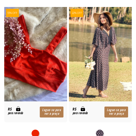
33% OFF
22% OFF
R$
R$
Logue-se para
Logue-se para
para revenda
para revenda
ver o preço
ver o preço