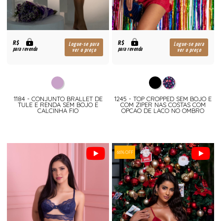
R$
R$
Logue-se para
Logue-se para
para revenda
para revenda
ver o preço
ver o preço
1184 - CONJUNTO BRALLET DE
1245 - TOP CROPPED SEM BOJO E
TULE E RENDA SEM BOJO E
COM ZIPER NAS COSTAS COM
CALCINHA FIO
OPCAO DE LACO NO OMBRO
66% OFF