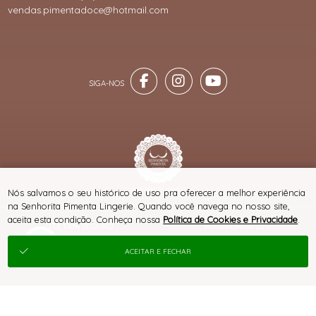
vendas.pimentadoce@hotmail.com
® TODOS DIREITOS RESERVADOS
Nós salvamos o seu histórico de uso pra oferecer a melhor experiência
na Senhorita Pimenta Lingerie. Quando você navega no nosso site,
aceita esta condição. Conheça nossa
Política de Cookies e Privacidade
.
SITE 100% SEGURO
PLATAFORMA B2B
ACEITAR E FECHAR