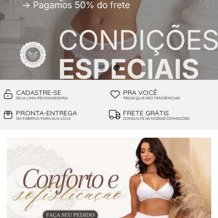
CADASTRE-SE
PRA VOCÊ
SEJA UMA REVENDEDORA
PEÇAS QUE SÃO TENDÊNCIAS!
PRONTA-ENTREGA
FRETE GRÁTIS
DA FÁBRICA PARA SUA LOJA
CONSULTE AS NOSSAS CONDIÇÕES