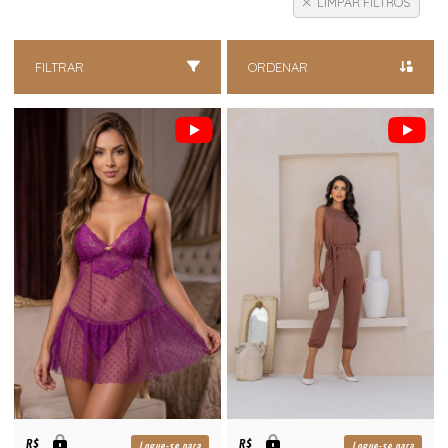
LIMPAR FILTROS
FILTRAR
ORDENAR
R$
R$
Logue-se para
Logue-se para