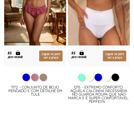
R$
R$
Logue-se para
Logue-se para
para revenda
para revenda
ver o preço
ver o preço
1172 - CONJUNTO DE BOJO
1215 - EXTREMO CONFORTO.
RENDADO E COM DETALHE EM
AQUELA CALCINHA NECESSÁRIA
TULE
NO GUARDA ROUPA QUE NÃO
MARCA E É SUPER CONFORTÁVEL.
PERFEITA ...