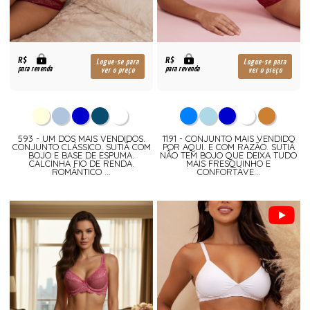
R$
R$
Logue-se para
Logue-se para
para revenda
para revenda
ver o preço
ver o preço
593 - UM DOS MAIS VENDIDOS.
1191 - CONJUNTO MAIS VENDIDO
CONJUNTO CLÁSSICO. SUTIÃ COM
POR AQUI. E COM RAZÃO. SUTIÃ
BOJO E BASE DE ESPUMA.
NÃO TEM BOJO QUE DEIXA TUDO
CALCINHA FIO DE RENDA.
MAIS FRESQUINHO E
ROMÂNTICO ...
CONFORTÁVE...