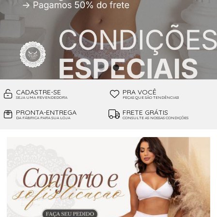
CADASTRE-SE
PRA VOCÊ
SEJA UMA REVENDEDORA
PEÇAS QUE SÃO TENDÊNCIAS!
PRONTA-ENTREGA
FRETE GRÁTIS
DA FÁBRICA PARA SUA LOJA
CONSULTE AS NOSSAS CONDIÇÕES