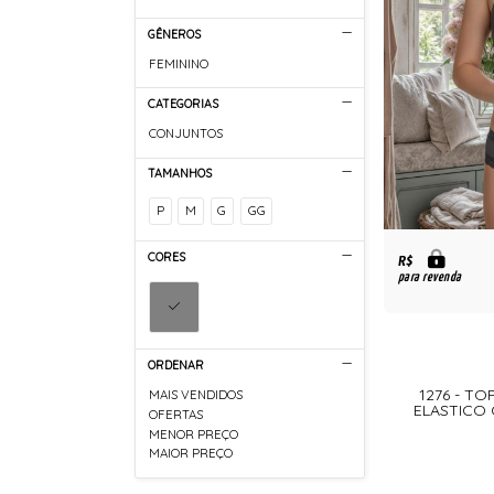
GÊNEROS
FEMININO
CATEGORIAS
CONJUNTOS
TAMANHOS
P
M
G
GG
CORES
R$
para revenda
ORDENAR
1276 - TO
MAIS VENDIDOS
ELASTICO
OFERTAS
MENOR PREÇO
MAIOR PREÇO