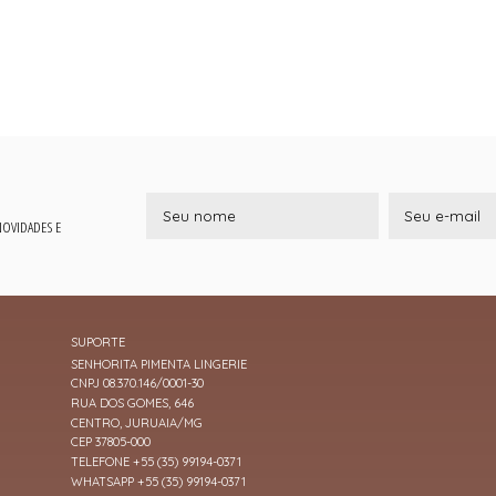
 NOVIDADES E
SUPORTE
SENHORITA PIMENTA LINGERIE
CNPJ 08.370.146/0001-30
RUA DOS GOMES, 646
CENTRO, JURUAIA/MG
CEP 37805-000
TELEFONE +55 (35) 99194-0371
WHATSAPP +55 (35) 99194-0371