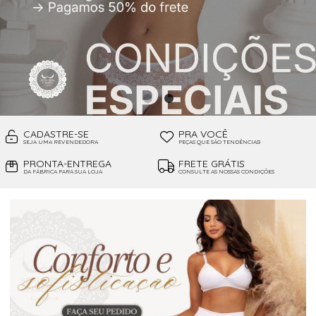
CADASTRE-SE
PRA VOCÊ
SEJA UMA REVENDEDORA
PEÇAS QUE SÃO TENDÊNCIAS!
PRONTA-ENTREGA
FRETE GRÁTIS
DA FÁBRICA PARA SUA LOJA
CONSULTE AS NOSSAS CONDIÇÕES