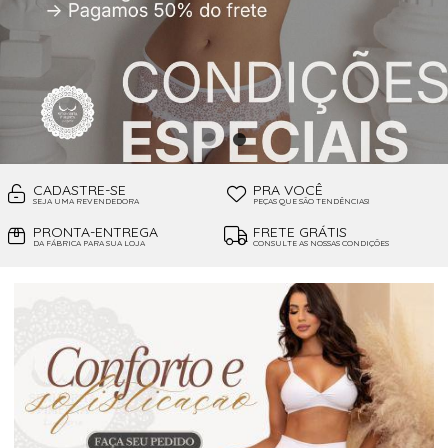
CADASTRE-SE
PRA VOCÊ
SEJA UMA REVENDEDORA
PEÇAS QUE SÃO TENDÊNCIAS!
PRONTA-ENTREGA
FRETE GRÁTIS
DA FÁBRICA PARA SUA LOJA
CONSULTE AS NOSSAS CONDIÇÕES