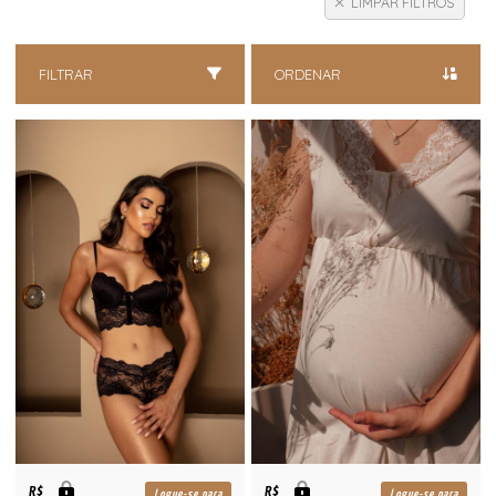
LIMPAR FILTROS
FILTRAR
ORDENAR
R$
R$
Logue-se para
Logue-se para