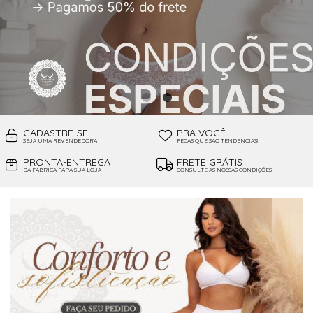
CADASTRE-SE
PRA VOCÊ
SEJA UMA REVENDEDORA
PEÇAS QUE SÃO TENDÊNCIAS!
PRONTA-ENTREGA
FRETE GRÁTIS
DA FÁBRICA PARA SUA LOJA
CONSULTE AS NOSSAS CONDIÇÕES