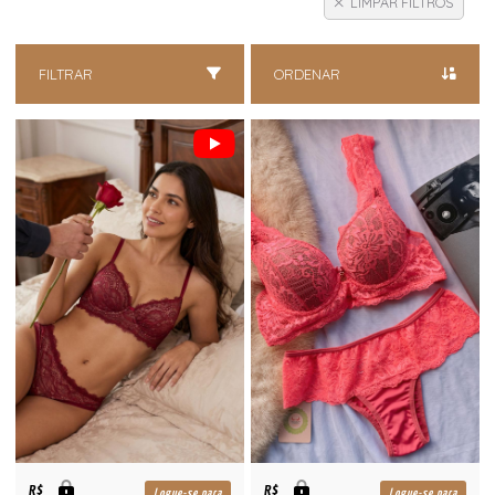
LIMPAR FILTROS
FILTRAR
ORDENAR
R$
R$
Logue-se para
Logue-se para