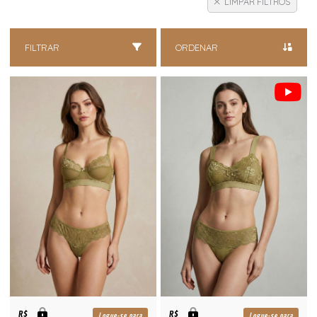
LIMPAR FILTROS
FILTRAR
ORDENAR
R$
R$
Logue-se para
Logue-se para