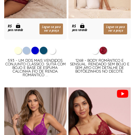
R$
R$
Logue-se para
Logue-se para
para revenda
para revenda
ver o preço
ver o preço
593 - UM DOS MAIS VENDIDOS.
1268 - BODY ROMÂNTICO E
CONJUNTO CLÁSSICO. SUTIÃ COM
SENSUAL. RENDADO SEM BOJO E
BOJO E BASE DE ESPUMA.
SEM ARO COM DETALHE DE
CALCINHA FIO DE RENDA.
BOTÕEZINHOS NO DECOTE.
ROMÂNTICO ...