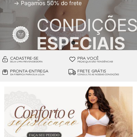
CADASTRE-SE
PRA VOCÊ
SEJA UMA REVENDEDORA
PEÇAS QUE SÃO TENDÊNCIAS!
PRONTA-ENTREGA
FRETE GRÁTIS
DA FÁBRICA PARA SUA LOJA
CONSULTE AS NOSSAS CONDIÇÕES