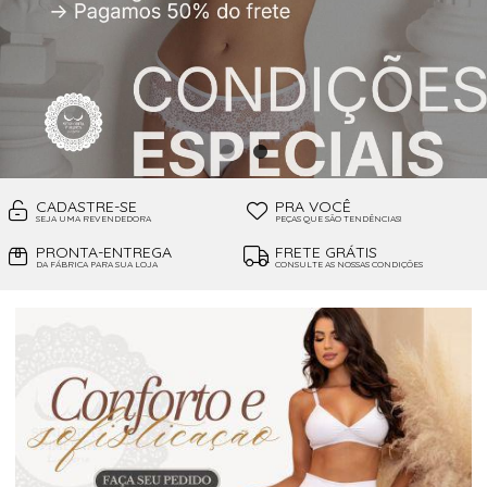
CADASTRE-SE
PRA VOCÊ
SEJA UMA REVENDEDORA
PEÇAS QUE SÃO TENDÊNCIAS!
PRONTA-ENTREGA
FRETE GRÁTIS
DA FÁBRICA PARA SUA LOJA
CONSULTE AS NOSSAS CONDIÇÕES