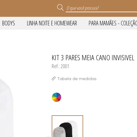
BODYS
LINHA NOITE E HOMEWEAR
PARA MAMÃES - COLEÇÃO 
HOMEWEAR
OLEÇÃO GESTANTE
KIT 3 PARES MEIA CANO INVISIVEL
TODOS DE PARA MAMÃES - CO
ORSELETS
TODOS DE LINHA NOITE E
TODOS DE CONJUN
TODOS DE BÁSICO
TODOS DE AVULSA
TODOS DE BODY
TODOS DE % OFF
GESTANTE
Ref.: 2001
ORSELETS
Tabela de medidas