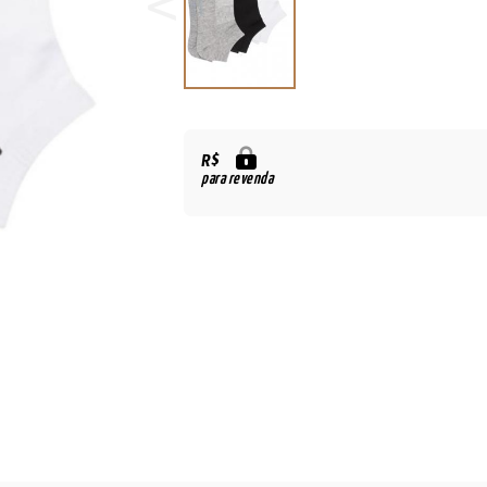
R$
para revenda