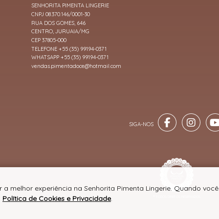
SENHORITA PIMENTA LINGERIE
CNPJ 08.370.146/0001-30
RUA DOS GOMES, 646
CENTRO, JURUAIA/MG
CEP 37805-000
TELEFONE +55 (35) 99194-0371
WHATSAPP +55 (35) 99194-0371
vendas.pimentadoce@hotmail.com
er a melhor experiência na Senhorita Pimenta Lingerie. Quando voc
a
Política de Cookies e Privacidade
.
® TODOS DIREITOS RESERVADOS